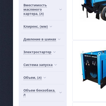
Вместимость
масляного
картера, (л)
Клиренс, (мм)
Давление в шинах
Электростартер
Система запуска
Объем, (л)
Объем бензобака,
л