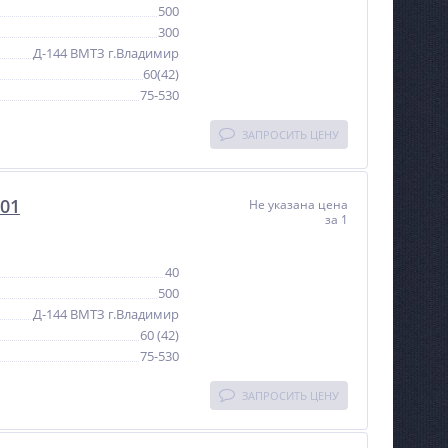
500
300
Д-144 ВМТЗ г.Владимир
60(42)
75-530
ЗАПРОСИТЬ ЦЕНУ
01
Не указана цена
за 1
40
500
Д-144 ВМТЗ г.Владимир
60 (42)
75-530
ЗАПРОСИТЬ ЦЕНУ