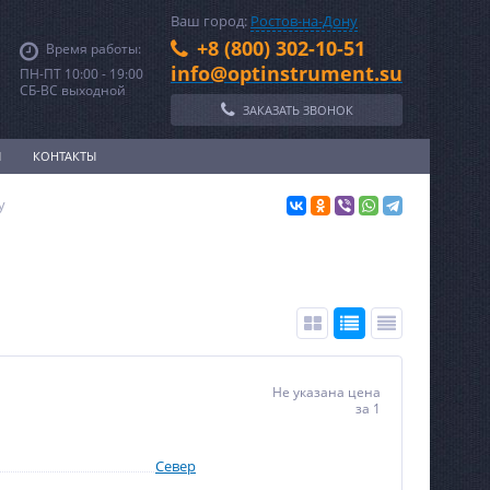
Ваш город:
Ростов-на-Дону
+8 (800) 302-10-51
Время работы:
info@optinstrument.su
ПН-ПТ 10:00 - 19:00
СБ-ВС выходной
ЗАКАЗАТЬ ЗВОНОК
И
КОНТАКТЫ
у
Не указана цена
за 1
Север