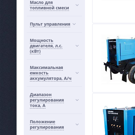
Масло для
топливной смеси
Пульт управления
Мощность
двигателя, л.с.
(кВт)
Максимальная
емкость
аккумулятора, А/ч
Диапазон
регулирования
тока, А
Положение
регулирования