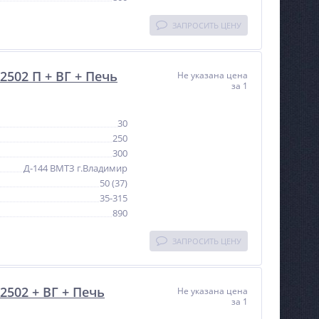
ЗАПРОСИТЬ ЦЕНУ
502 П + ВГ + Печь
Не указана цена
за 1
30
250
300
Д-144 ВМТЗ г.Владимир
50 (37)
35-315
890
ЗАПРОСИТЬ ЦЕНУ
NEW
NEW
2502 + ВГ + Печь
Не указана цена
за 1
ХИТ
ХИТ
%
%