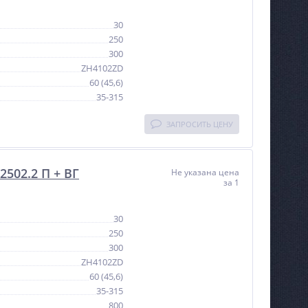
30
250
300
ZH4102ZD
60 (45,6)
35-315
ЗАПРОСИТЬ ЦЕНУ
502.2 П + ВГ
Не указана цена
за 1
30
250
300
ZH4102ZD
60 (45,6)
35-315
800