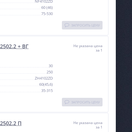
NF4102ZD
60 (46)
75-530
ЗАПРОСИТЬ ЦЕНУ
502.2 + ВГ
Не указана цена
за 1
30
250
ZH4102ZD
60(45,6)
35-315
ЗАПРОСИТЬ ЦЕНУ
2502.2 П
Не указана цена
за 1