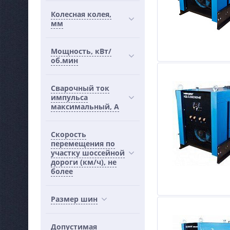
Колесная колея,
мм
Мощность, кВт/
об.мин
Сварочный ток
импульса
максимальный, А
Скорость
перемещения по
участку шоссейной
дороги (км/ч), не
более
Размер шин
Допустимая