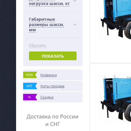
нагрузка шасси, кг
Габаритные
размеры шасси,
мм
Сбросить
ПОКАЗАТЬ
Новинки
NEW
Хиты продаж
ХИТ
Скидки
%