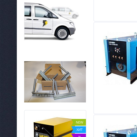
NEW
NEW
ХИТ
ХИТ
%
%