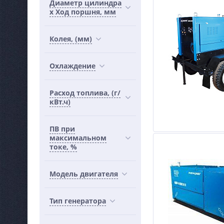
Диаметр цилиндра
х Ход поршня, мм
Колея, (мм)
Охлаждение
Расход топлива, (г/
кВт.ч)
ПВ при
максимальном
токе, %
Модель двигателя
Тип генератора