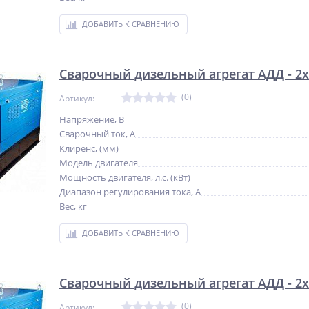
ДОБАВИТЬ К СРАВНЕНИЮ
Сварочный дизельный агрегат АДД - 2х2
(0)
Артикул: -
Напряжение, В
Сварочный ток, А
Клиренс, (мм)
Модель двигателя
Мощность двигателя, л.с. (кВт)
Диапазон регулирования тока, А
Вес, кг
ДОБАВИТЬ К СРАВНЕНИЮ
NEW
NEW
NEW
Сварочный дизельный агрегат АДД - 2х
ХИТ
ХИТ
%
(0)
Артикул: -
%
-5%