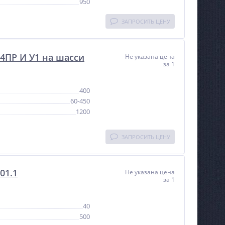
950
ЗАПРОСИТЬ ЦЕНУ
4ПР И У1 на шасси
Не указана цена
за 1
400
60-450
1200
ЗАПРОСИТЬ ЦЕНУ
01.1
Не указана цена
за 1
40
500