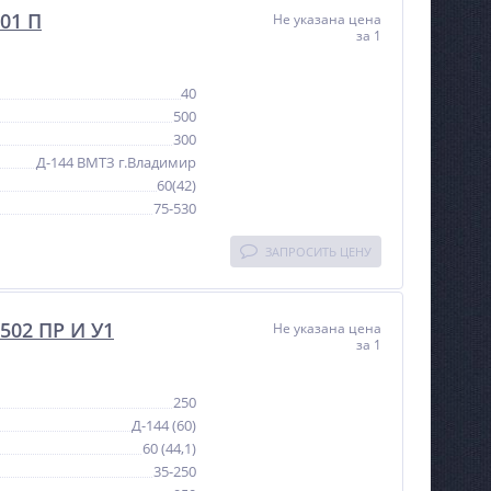
01 П
Не указана цена
за 1
40
500
300
Д-144 ВМТЗ г.Владимир
60(42)
75-530
ЗАПРОСИТЬ ЦЕНУ
502 ПР И У1
Не указана цена
за 1
250
Д-144 (60)
60 (44,1)
35-250