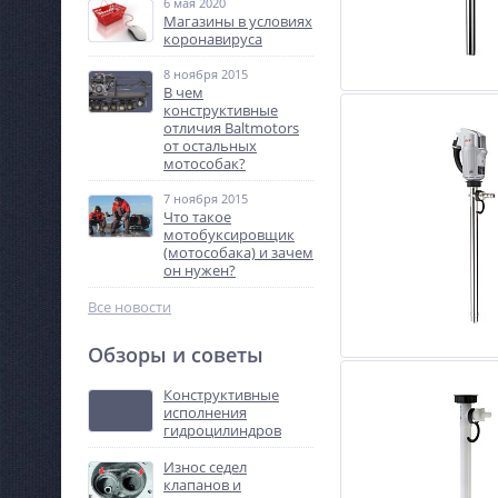
6 мая 2020
Магазины в условиях
коронавируса
8 ноября 2015
В чем
конструктивные
отличия Baltmotors
от остальных
мотособак?
7 ноября 2015
Что такое
мотобуксировщик
(мотособака) и зачем
он нужен?
Все новости
Обзоры и советы
Конструктивные
исполнения
гидроцилиндров
Износ седел
клапанов и