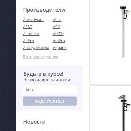
Производители
Anest Iwata
Abac
AE&T
AEG
Aeroheat
AIKEN
AirPro
AmPro
AntalyaMakina
Aquario
Все производители
Будьте в курсе!
Новости, обзоры и акции
ПОДПИСАТЬСЯ
Новости