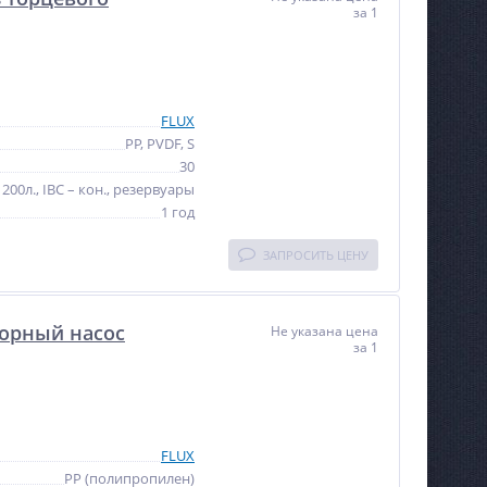
за 1
FLUX
PP, PVDF, S
30
200л., IBC – кон., резервуары
1 год
ЗАПРОСИТЬ ЦЕНУ
орный насос
Не указана цена
за 1
FLUX
PP (полипропилен)