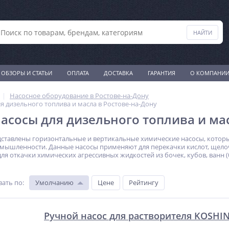
ОБЗОРЫ И СТАТЬИ
ОПЛАТА
ДОСТАВКА
ГАРАНТИЯ
О КОМПАНИ
Насосное оборудование в Ростове-на-Дону
я дизельного топлива и масла в Ростове-на-Дону
асосы для дизельного топлива и мас
дставлены горизонтальные и вертикальные химические насосы, котор
ышленности. Данные насосы применяют для перекачки кислот, щелочей
ля откачки химических агрессивных жидкостей из бочек, кубов, ванн 
вать по
:
Умолчанию
Цене
Рейтингу
Ручной насос для растворителя KOSHIN