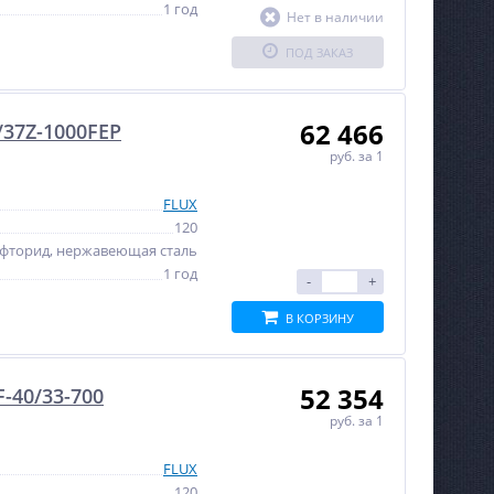
1 год
Нет в наличии
ПОД ЗАКАЗ
62 466
/37Z-1000FEP
руб.
за 1
FLUX
120
фторид, нержавеющая сталь
1 год
-
+
В КОРЗИНУ
52 354
-40/33-700
руб.
за 1
FLUX
120