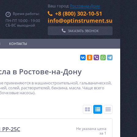
Ваш город:
Ростов-на-Дону
+8 (800) 302-10-51
Время работы:
info@optinstrument.su
ПН-ПТ 10:00 - 19:00
СБ-ВС выходной
ЗАКАЗАТЬ ЗВОНОК
И
КОНТАКТЫ
ла в Ростове-на-Дону
ые применяются в машиностроительной, гальванической,
, солей, растворителей, бензина, масла. Чаще всего
(бочковые насосы).
 PP-25С
Не указана цена
за 1