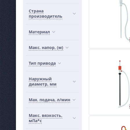
Страна
производитель
Материал
Макс. напор, (м)
Тип привода
Наружный
диаметр, мм
Маx. подача, л/мин
Макс. вязкость,
мПа*с