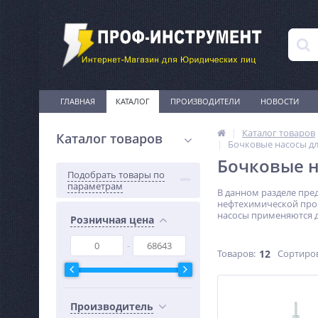
ГЛАВНАЯ
КАТАЛОГ
ПРОИЗВОДИТЕЛИ
НОВОСТИ
Каталог товаров
Каталог товаров
Бочковые насосы дл
Бочковые н
Подобрать товары по
параметрам
В данном разделе пре
нефтехимической пром
насосы применяются д
Розничная цена
Товаров:
12
Сортиро
Производитель