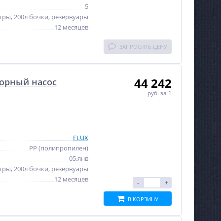
5
тры, 200л бочки, резервуары
12 месяцев
ЗАПРОСИТЬ ЦЕНУ
44 242
орный насос
руб.
за 1
FLUX
PP (полипропилен)
05.янв
тры, 200л бочки, резервуары
12 месяцев
-
+
В КОРЗИНУ