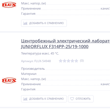
Макс. напор, (м)
Применение
канис
Гарантия
ДОБАВИТЬ К СРАВНЕНИЮ
NEW
NEW
NEW
Центробежный электрический лаборат
ХИТ
ХИТ
%
JUNIORFLUX F314PP-25/19-1000
%
%
Температура макс. 45 °C.
(0)
Артикул: FLUX-54948
Производитель
Материал
ат
Опрессовочный насос
Привод вибратора -
Макс. напор, (м)
электрический «Автэкс»
универсальный VPK MECH
Применение
канис
ОНЭ-6-60
(220В, 2,3 кВт)
32 650
17 800
Гарантия
руб.
руб.
ДОБАВИТЬ К СРАВНЕНИЮ
ОТЛОЖИТЬ