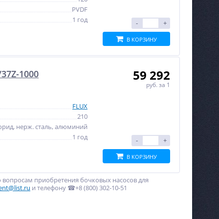
PVDF
1 год
-
+
В КОРЗИНУ
59 292
/37Z-1000
руб.
за 1
FLUX
210
рид, нерж. сталь, алюминий
1 год
-
+
В КОРЗИНУ
о вопросам приобретения бочковых насосов для
ent@list.ru
и телефону ☎+8 (800) 302-10-51