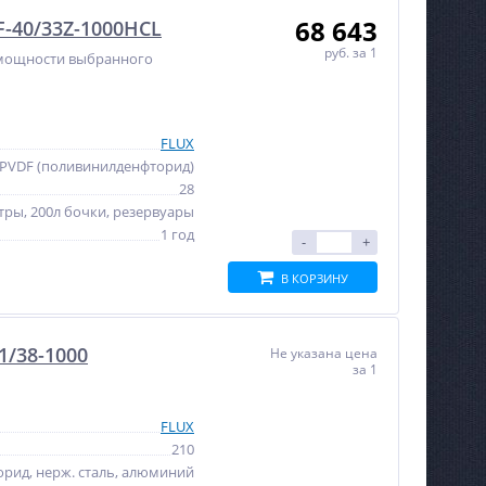
68 643
F-40/33Z-1000HCL
руб.
за 1
т мощности выбранного
FLUX
PVDF (поливинилденфторид)
28
тры, 200л бочки, резервуары
1 год
-
+
В КОРЗИНУ
1/38-1000
Не указана цена
за 1
FLUX
210
рид, нерж. сталь, алюминий