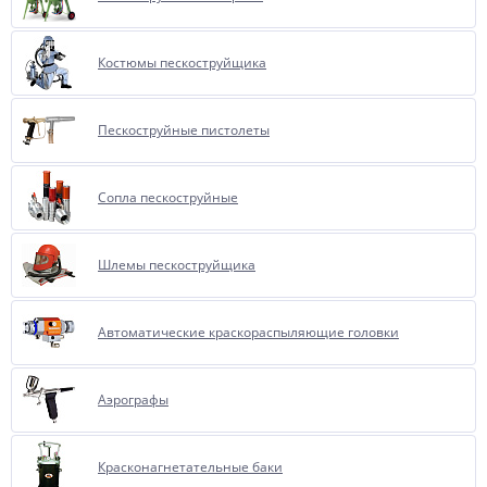
Костюмы пескоструйщика
Пескоструйные пистолеты
Сопла пескоструйные
Шлемы пескоструйщика
Автоматические краскораспыляющие головки
Аэрографы
Красконагнетательные баки