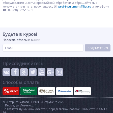
оборудования и антикоррозийной обработки и обращайтесь к
консультанту в чате, по эл. адресу ✉️
prof-instrument@list.ru
и телефону
☎+8 (800) 302-10-51
Будьте в курсе!
Новости, обзоры и акции
ПОДПИСАТЬСЯ
Присоединяйтесь
Способы оплаты
© Интернет-магазин ПРОФ-Инструмент, 2026
г. Пермь, ул. Левченко, 1
Не является публичной офертой, определяемой положениями статьи 437 ГК
РФ.