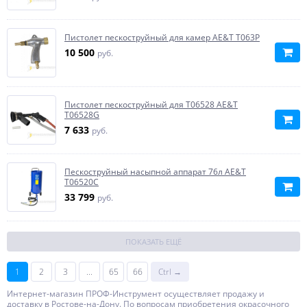
Пистолет пескоструйный для камер AE&T T063P
10 500
руб.
Пистолет пескоструйный для T06528 AE&T
T06528G
7 633
руб.
Пескоструйный насыпной аппарат 76л AE&T
T06520C
33 799
руб.
ПОКАЗАТЬ ЕЩЁ
1
2
3
...
65
66
Ctrl →
Интернет-магазин ПРОФ-Инструмент осуществляет продажу и
доставку в Ростове-на-Дону. По вопросам приобретения окрасочного