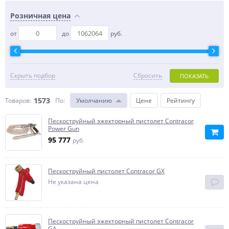
Розничная цена
от
до
руб.
Скрыть подбор
Сбросить
ПОКАЗАТЬ
1573
Товаров:
По
:
Умолчанию
Цене
Рейтингу
Пескоструйный эжекторный пистолет Contracor
Power Gun
95 777
руб.
Пескоструйный пистолет Contracor GX
Не указана цена
Пескоструйный эжекторный пистолет Contracor
GA