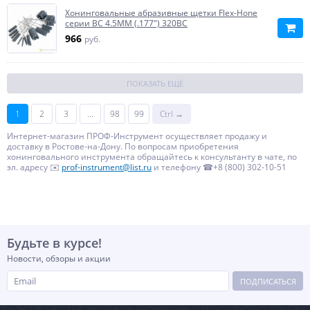
Хонинговальные абразивные щетки Flex-Hone
серии BC 4.5MM (.177") 320BC
966
руб.
ПОКАЗАТЬ ЕЩЁ
1
2
3
...
98
99
Ctrl →
Интернет-магазин ПРОФ-Инструмент осуществляет продажу и
доставку в Ростове-на-Дону. По вопросам приобретения
хонинговального инструмента обращайтесь к консультанту в чате, по
эл. адресу ✉️
prof-instrument@list.ru
и телефону ☎+8 (800) 302-10-51
Будьте в курсе!
Новости, обзоры и акции
ПОДПИСАТЬСЯ