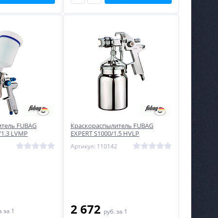
итель FUBAG
Краскораспылитель FUBAG
1.3 LVMP
EXPERT S1000/1.5 HVLP
3
Артикул: 110142
2 672
на
за 1
руб.
за 1