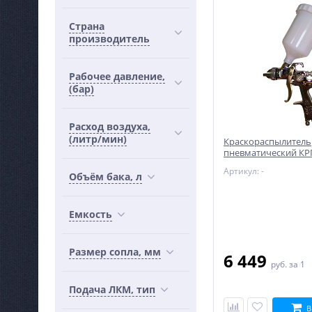
Страна
производитель
Рабочее давление,
(бар)
Расход воздуха,
(литр/мин)
Краскораспылитель
пневматический КР
Артикул: -
Объём бака, л
Емкость
Размер сопла, мм
6 449
руб.
за 1
Подача ЛКМ, тип
В