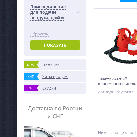
Присоединение
для подачи
воздуха, дюйм
Сбросить
ПОКАЗАТЬ
Новинки
NEW
Хиты продаж
ХИТ
Электрический
краскораспылитель
Скидки
%
EasyPaint S500/1.8
Артикул: EasyPaint S500/1.8
Не указана цена
за 1