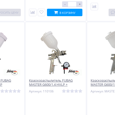
-
+
РОСИТЬ ЦЕНУ
В КОРЗИНУ
 FUBAG
Краскораспылитель FUBAG
Краскораспыли
LP
MASTER G600/1.4 HVLP +
MASTER G600/1
редуктор
Артикул: 110106
NEW
NEW
NEW
ХИТ
ХИТ
ХИТ
-5%
%
%