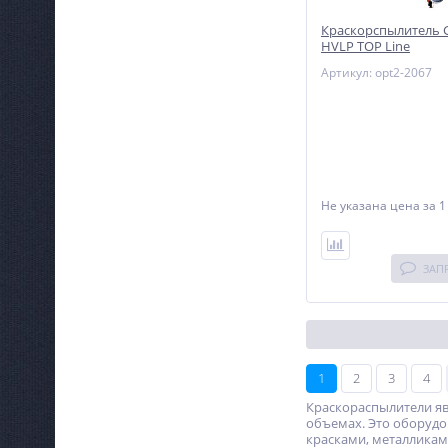
Краскорспылитель G
HVLP TOP Line
Артикул: opt2-2067
Не указана цена
за 1
ЗАП
1
2
3
4
Краскораспылители я
объемах. Это оборудо
красками, металликам