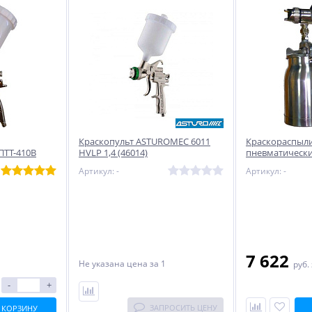
Краскопульт ASTUROMEC 6011
Краскораспыл
ПТТ-410В
HVLP 1,4 (46014)
пневматически
Артикул: -
Артикул: -
7 622
Не указана цена
за 1
руб.
-
+
ЗАПРОСИТЬ ЦЕНУ
 КОРЗИНУ