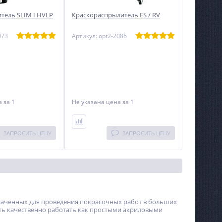
тель SLIM I HVLP
Краскораспрылитель ES / RV
073
Артикул: opt2-2086
на
за 1
Не указана цена
за 1
ЗАПРОСИТЬ ЦЕНУ
ЗАПРОСИТЬ ЦЕНУ
наченных для проведения покрасочных работ в больших
ть качественно работать как простыми акриловыми