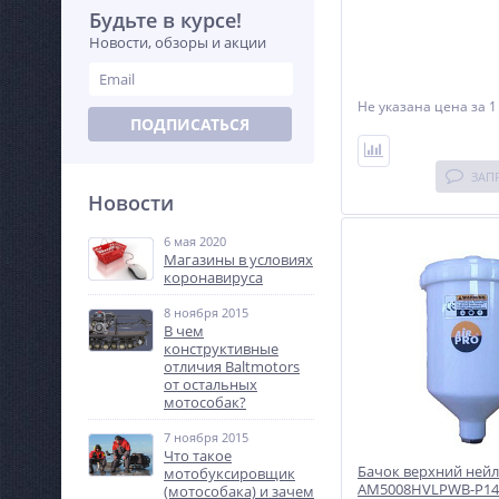
Будьте в курсе!
Новости, обзоры и акции
Не указана цена
за 1
ПОДПИСАТЬСЯ
ЗАП
Новости
6 мая 2020
Магазины в условиях
коронавируса
8 ноября 2015
В чем
конструктивные
отличия Baltmotors
от остальных
мотособак?
7 ноября 2015
Что такое
Бачок верхний ней
мотобуксировщик
AM5008HVLPWB-P14
(мотособака) и зачем