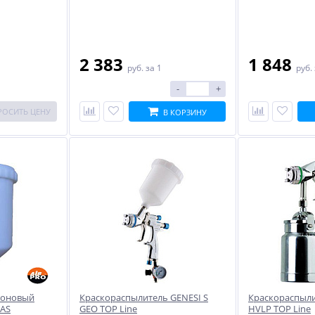
2 383
1 848
руб.
за 1
руб.
-
+
РОСИТЬ ЦЕНУ
В КОРЗИНУ
лоновый
Краскораспылитель GENESI S
Краскораспыли
AS
GEO TOP Line
HVLP TOP Line