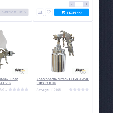
-
+
ЗАПРОСИТЬ ЦЕНУ
В КОРЗИНУ
тель Fubag
Краскораспылитель FUBAG BASIC
.4 HVLP
S1000/1.8 HP
Артикул: MASTER G600/1.4 HVLP
Артикул: 110105
%
NEW
ХИТ
%