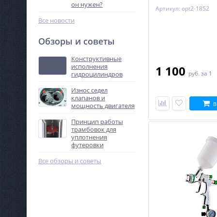
он нужен?
Артикул: opt2-1852
Все новости
Обзоры и советы
Конструктивные
исполнения
1 100
руб.
за 1
гидроцилиндров
Износ седел
клапанов и
В
мощность двигателя
Принцип работы
трамбовок для
уплотнения
футеровки
Все обзоры и советы