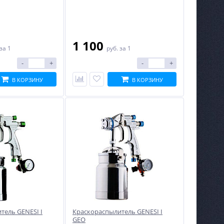
1 100
за 1
руб.
за 1
-
+
-
+
В КОРЗИНУ
В КОРЗИНУ
тель GENESI I
Краскораспылитель GENESI I
GEO