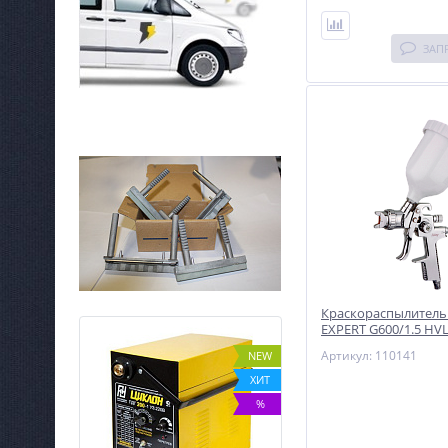
ЗАП
Краскораспылитель
EXPERT G600/1.5 HV
Артикул: 110141
%
NEW
ХИТ
%