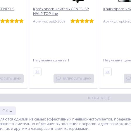
ENESI S
Краскораспылитель GENESI SP
Краскораспыли
HVLP TOP line
Артикул: opt2-2069
Артикул: opt2-2
Не указана цена
за 1
Не указана це
РОСИТЬ ЦЕНУ
ЗАПРОСИТЬ ЦЕНУ
ПОКАЗАТЬ ЕЩЁ
Ctrl →
вляются одними из самых эффективных пневмоинструментов, предназ
вание значительно облегчает выполнение покраски и дает возможнос
и, так и другими лакокрасочными материалами.