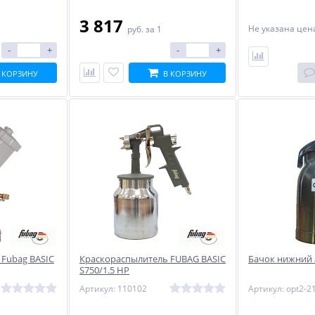
3 817
Не указана це
руб.
за 1
-
+
-
+
к
Сварочный инвертор
Сварочный полуавтомат
Linkor ВД-300ИП
Циклон ПДГ-200А
 КОРЗИНУ
В КОРЗИНУ
41 688
16 675
руб.
руб.
Fubag BASIC
Краскораспылитель FUBAG BASIC
Бачок нижний
S750/1.5 HP
Артикул: 110102
Артикул: opt2-2