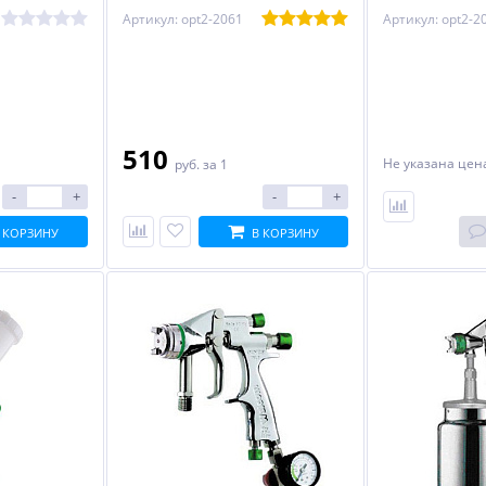
Артикул: opt2-2061
Артикул: opt2-2
510
Не указана це
руб.
за 1
-
+
-
+
 КОРЗИНУ
В КОРЗИНУ