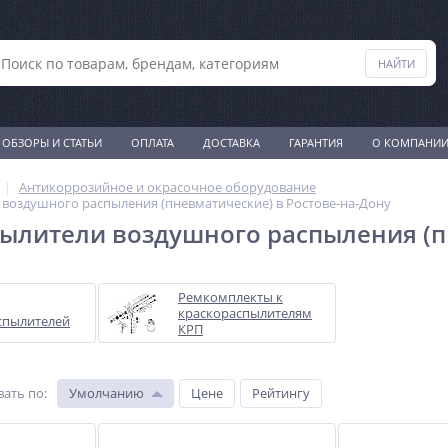
ОБЗОРЫ И СТАТЬИ
ОПЛАТА
ДОСТАВКА
ГАРАНТИЯ
О КОМПАНИ
Антикоррозийное и окрасочное оборудование
воздушного распыления (пневматические) в Ростове-на-Дону
ылители воздушного распыления (пн
Ремкомплекты к
краскораспылителям
спылителей
КРП
вать по
:
Умолчанию
Цене
Рейтингу