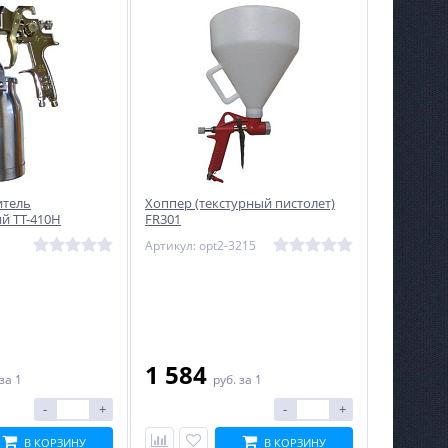
итель
Хоппер (текстурный пистолет)
й ТТ-410Н
FR301
Артикул: opt2-3215
1 584
за 1
руб.
за 1
-
+
-
+
В КОРЗИНУ
В КОРЗИНУ