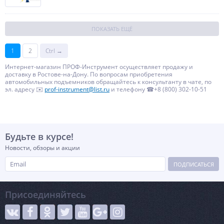
ПОКАЗАТЬ ЕЩЁ
1
2
Ctrl →
Интернет-магазин ПРОФ-Инструмент осуществляет продажу и
доставку в Ростове-на-Дону. По вопросам приобретения
автомобильных подъемников обращайтесь к консультанту в чате, по
эл. адресу ✉️
prof-instrument@list.ru
и телефону ☎+8 (800) 302-10-51
Будьте в курсе!
Новости, обзоры и акции
ПОДПИСАТЬСЯ
Присоединяйтесь